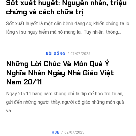
Sốt xuất huyết: Nguyên nhân, triệu
chứng và cách chữa trị
Sốt xuất huyết là một căn bệnh đáng sợ, khiến chúng ta lo
lắng vì sự nguy hiểm mà nó mang lại. Tuy nhiên, thông…
ĐĂNG
ĐỜI SỐNG
07/07/2025
VÀO
Những Lời Chúc Và Món Quà Ý
Nghĩa Nhân Ngày Nhà Giáo Việt
Nam 20/11
Ngày 20/11 hàng năm không chỉ là dịp để học trò tri ân,
gửi đến những người thầy, người cô giáo những món quà
và…
ĐĂNG
HSE
02/07/2025