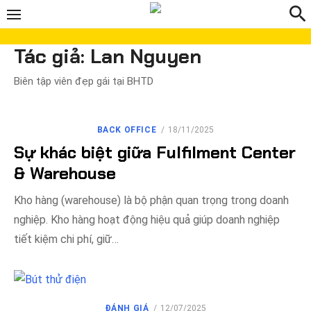
Chuyển
tới
phần
Tác giả:
Lan Nguyen
nội
Biên tập viên đẹp gái tại BHTD
dung
ĐĂNG
BACK OFFICE
18/11/2025
VÀO
Sự khác biệt giữa Fulfilment Center
& Warehouse
Kho hàng (warehouse) là bộ phận quan trọng trong doanh
nghiệp. Kho hàng hoạt động hiệu quả giúp doanh nghiệp
tiết kiệm chi phí, giữ…
ĐĂNG
ĐÁNH GIÁ
12/07/2025