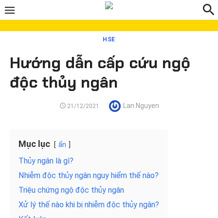
Chuyển
tới
phần
HSE
nội
Hướng dẫn cấp cứu ngộ
dung
độc thủy ngân
Tác
Lan Nguyen
ĐĂNG
21/12/2021
VÀO
giả
Mục lục
ẩn
Thủy ngân là gì?
Nhiễm độc thủy ngân nguy hiểm thế nào?
Triệu chứng ngộ độc thủy ngân
Xử lý thế nào khi bị nhiễm độc thủy ngân?