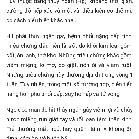
Tùy thuộc dạng thủy ngân (Hg), khoảng thời gian,
cường độ tiếp xúc và một vài điều kiện cơ thể mà
có cách biểu hiện khác nhau
Hít phải thủy ngân gây bệnh phổi nặng cấp tính.
Triệu chứng đầu tiên là sốt do khói kim loại gồm:
sốt, ớn lạnh, thở khó. Những triệu chứng khác gồm:
viêm miệng, lơ mơ, co giật, nôn ói và viêm ruột.
Những triệu chứng này thường dịu đi trong vòng 1
tuần. Tuy nhiên, trong một số trường hợp, diễn tiến
nặng hơn phù phổi cấp, suy hô hấp và tử vong.
Ngộ độc mạn do hít thủy ngân gây viêm lợi và chảy
nước miếng, run giật tay và rối loạn tâm thần kinh.
Trẻ thường mất ngủ, hay quên, tâm lý không ổn
định, kém ăn, vẻ buồn bã.