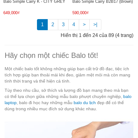
Balo Simple Carry K - CITY GREY
Balo Simple Carry B2B17 (Brown)
649,000₫
590,000₫
1
2
3
4
>
>|
Hiển thị 1 đến 24 của 89 (4 trang)
Hãy chọn một chiếc Balo tốt!
Một chiếc balo tốt không những giúp bạn cất trữ đồ đạc, tiệc ích
tích hợp giúp bạn thoải mái khi đeo, giảm mệt mỏi mà còn mang
tính thời trang và thể hiện cá tính.
Tùy theo nhu cầu, sở thích và lượng đồ bạn mang theo mà bạn
có thể lựa chọn giữa những mẫu balo phượt chuyên nghiệp,
balo
laptop
, balo đi học hay những mẫu
balo du lịch
đẹp để có thể
dùng trong nhiều mục đích sử dụng khác nhau.