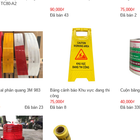
e TC80-A2
90,000₫
75,000₫
Đã bán 43
Đã bán 2
al phản quang 3M 983
Bảng cảnh báo Khu vực đang thi
Cuộn băng 
công
75,000₫
40,000₫
Đã bán 23
Đã bán 8
Đã bán 33