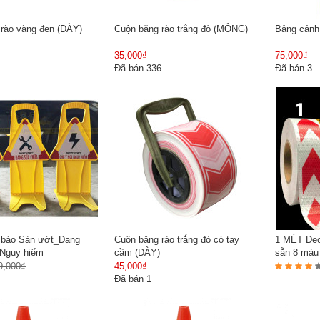
rào vàng đen (DÀY)
Cuộn băng rào trắng đỏ (MỎNG)
Bảng cảnh
35,000₫
75,000₫
Đã bán 336
Đã bán 3
 báo Sàn ướt_Đang
Cuộn băng rào trắng đỏ có tay
1 MÉT Dec
Nguy hiểm
cầm (DÀY)
sẵn 8 màu
9,000₫
45,000₫
Đã bán 1