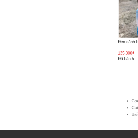
Đèn cảnh b
135,000₫
Đã bán 5
Cọc
Cuộ
Biể