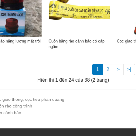
áo năng lượng mặt trời
Cuộn băng rào cảnh báo có cáp
Cọc giao 
ngầm
1
2
>
>|
Hiển thị 1 đến 24 của 38 (2 trang)
 giao thông, cọc tiêu phản quang
n rào công trình
n cảnh báo