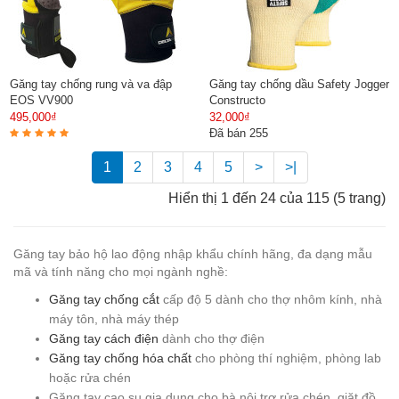
Găng tay chống rung và va đập
Găng tay chống dầu Safety Jogger
EOS VV900
Constructo
495,000₫
32,000₫
Đã bán 255
1
2
3
4
5
>
>|
Hiển thị 1 đến 24 của 115 (5 trang)
Găng tay bảo hộ lao động nhập khẩu chính hãng, đa dạng mẫu
mã và tính năng cho mọi ngành nghề:
Găng tay chống cắt
cấp độ 5 dành cho thợ nhôm kính, nhà
máy tôn, nhà máy thép
Găng tay cách điện
dành cho thợ điện
Găng tay chống hóa chất
cho phòng thí nghiệm, phòng lab
hoặc rửa chén
Găng tay cao su gia dụng cho bà nội trợ rửa chén, giặt đồ