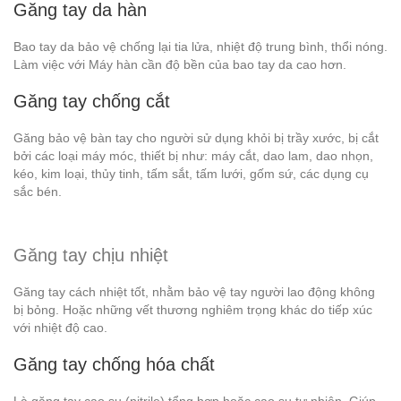
Găng tay da hàn
Bao tay da bảo vệ chống lại tia lửa, nhiệt độ trung bình, thổi nóng.
Làm việc với Máy hàn cần độ bền của bao tay da cao hơn.
Găng tay chống cắt
Găng bảo vệ bàn tay cho người sử dụng khỏi bị trầy xước, bị cắt
bởi các loại máy móc, thiết bị như: máy cắt, dao lam, dao nhọn,
kéo, kim loại, thủy tinh, tấm sắt, tấm lưới, gốm sứ, các dụng cụ
sắc bén.
Găng tay chịu nhiệt
Găng tay cách nhiệt tốt, nhằm bảo vệ tay người lao động không
bị bỏng. Hoặc những vết thương nghiêm trọng khác do tiếp xúc
với nhiệt độ cao.
Găng tay chống hóa chất
Là găng tay cao su (nitrile) tổng hợp hoặc cao su tự nhiên. Giúp