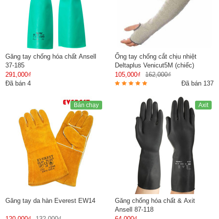
Găng tay chống hóa chất Ansell
Ống tay chống cắt chịu nhiệt
37-185
Deltaplus Venicut5M (chiếc)
291,000₫
105,000₫
162,000₫
Đã bán 4
Đã bán 137
Bán chạy
Axit
Găng tay da hàn Everest EW14
Găng chống hóa chất & Axit
Ansell 87-118
120,000₫
132,000₫
64,000₫