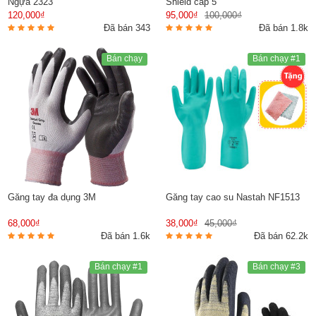
Ngựa 2323
Shield cấp 5
120,000₫
95,000₫
100,000₫
Đã bán 343
Đã bán 1.8k
Bán chạy
Bán chạy #1
Găng tay đa dụng 3M
Găng tay cao su Nastah NF1513
68,000₫
38,000₫
45,000₫
Đã bán 1.6k
Đã bán 62.2k
Bán chạy #1
Bán chạy #3