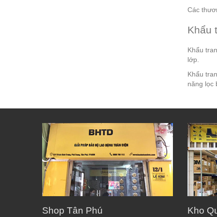
Các thươ
Khẩu t
Khẩu tran
lớp.
Khẩu tran
năng lọc 
Shop Tân Phú
Kho Q