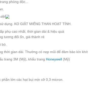
trang phòng độc...
an.
 dệt
& tái sử dụng. KO GIẶT MIẾNG THAN HOẠT TÍNH.
ấp phụ cao nhất, thời gian dài & hiệu quả
g tương đối ổn, giá thành rẻ
i bỏ.
ng thời gian dài. Thường có nẹp mũi để đảm bảo kín khít
ẩu trang 3M (Mỹ), khẩu trang
Honeywell
(Mỹ)
 phần lớn các hạt bụi mịn cỡ 0,3 micron.