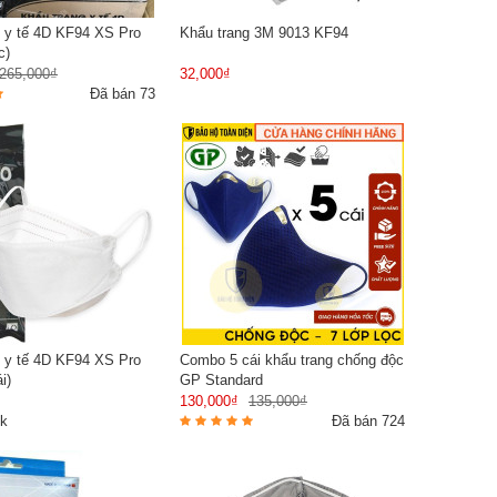
g y tế 4D KF94 XS Pro
Khẩu trang 3M 9013 KF94
c)
265,000₫
32,000₫
Đã bán 73
g y tế 4D KF94 XS Pro
Combo 5 cái khẩu trang chống độc
i)
GP Standard
130,000₫
135,000₫
2k
Đã bán 724