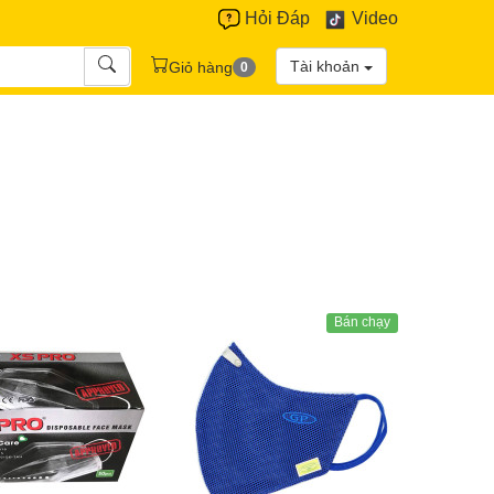
Hỏi Đáp
Video
Tài khoản
Giỏ hàng
0
Bán chạy