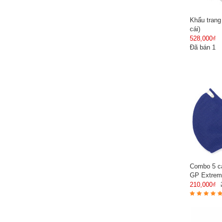
Khẩu trang
cái)
528,000₫
Đã bán 1
Combo 5 cá
GP Extrem
210,000₫