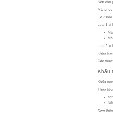
Nên còn g
Màng lọc 
Có 2 loại
Loại 1 là
Màn
Màn
Loại 2 là
Khẩu tran
Các thươ
Khẩu 
Khẩu tran
Theo tiê
N95
N99
Xem thê