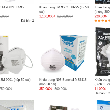
g 3M 9502+ KN95
Khẩu trang 3M 9502+ KN95 (túi 50
Khẩu tran
cái)
(thùng 300
5,000₫
1,100,000₫
1,500,000₫
220,000₫
Đã bán 3
 3M 9001 (hộp 50 cái)
Khẩu trang N95 Benehal MS6115
Khẩu tran
(hộp 20 cái)
(Bịch 10 cá
750,000₫
352,000₫
500,000₫
11,000₫
Đã bán 3.