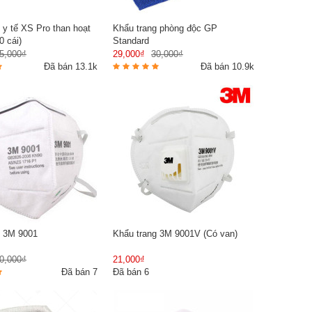
 y tế XS Pro than hoạt
Khẩu trang phòng độc GP
0 cái)
Standard
5,000₫
29,000₫
30,000₫
Đã bán 13.1k
Đã bán 10.9k
g 3M 9001
Khẩu trang 3M 9001V (Có van)
0,000₫
21,000₫
Đã bán 7
Đã bán 6