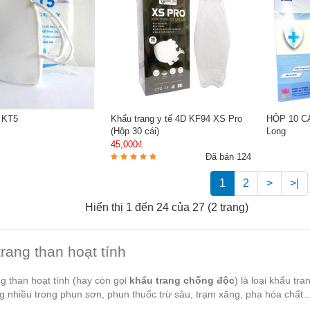
 KT5
Khẩu trang y tế 4D KF94 XS Pro
HỘP 10 CÁ
(Hộp 30 cái)
Long
45,000₫
Đã bán 124
1
2
>
>|
Hiển thị 1 đến 24 của 27 (2 trang)
rang than hoạt tính
g than hoạt tính (hay còn gọi
khẩu trang chống độc
) là loại khẩu tr
g nhiều trong phun sơn, phun thuốc trừ sâu, trạm xăng, pha hóa chất..