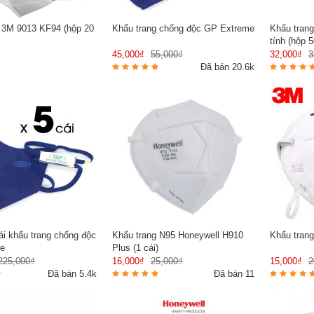
 3M 9013 KF94 (hộp 20
Khẩu trang chống độc GP Extreme
Khẩu trang
tính (hộp 5
45,000₫
55,000₫
32,000₫
3
Đã bán 20.6k
i khẩu trang chống độc
Khẩu trang N95 Honeywell H910
Khẩu tran
e
Plus (1 cái)
225,000₫
16,000₫
25,000₫
15,000₫
2
Đã bán 5.4k
Đã bán 11