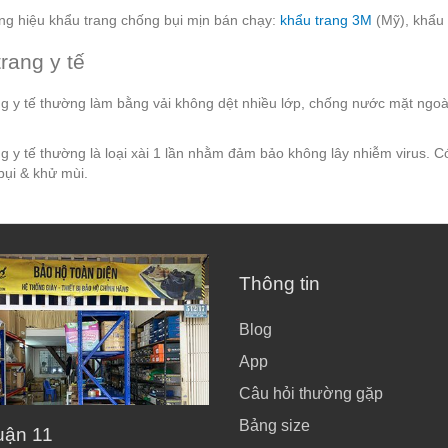
ng hiệu khẩu trang chống bụi mịn bán chạy:
khẩu trang 3M
(Mỹ), khẩu 
rang y tế
g y tế thường làm bằng vải không dệt nhiều lớp, chống nước mặt ngoài.
g y tế thường là loại xài 1 lần nhằm đảm bảo không lây nhiễm virus. 
bụi & khử mùi.
Thông tin
Blog
App
Câu hỏi thường gặp
Bảng size
uận 11