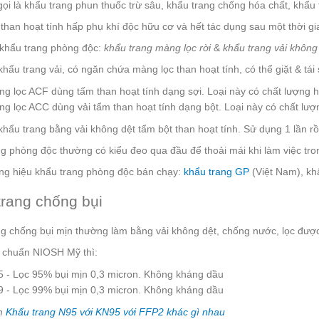
ọi là khẩu trang phun thuốc trừ sâu, khẩu trang chống hóa chất, khẩu 
than hoạt tính hấp phụ khí độc hữu cơ và hết tác dụng sau một thời gi
 khẩu trang phòng độc:
khẩu trang màng lọc rời
&
khẩu trang vải không
 khẩu trang vải, có ngăn chứa màng lọc than hoạt tính, có thể giặt 
g lọc ACF dùng tấm than hoạt tính dạng sợi. Loại này có chất lượng h
g lọc ACC dùng vải tẩm than hoạt tính dạng bột. Loại này có chất lượn
 khẩu trang bằng vải không dệt tẩm bột than hoạt tính. Sử dụng 1 lần rồ
g phòng độc thường có kiểu đeo qua đầu để thoải mái khi làm việc tro
ng hiệu khẩu trang phòng độc bán chạy:
khẩu trang GP
(Việt Nam), kh
trang chống bụi
g chống bụi mịn thường làm bằng vải không dệt, chống nước, lọc được
u chuẩn NIOSH Mỹ thì:
 - Lọc 95% bụi mịn 0,3 micron. Không kháng dầu
 - Lọc 99% bụi mịn 0,3 micron. Không kháng dầu
m
Khẩu trang N95 với KN95 với FFP2 khác gì nhau