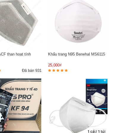
CF than hoạt tính
Khẩu trang N95 Benehal MS6115
25,000₫
Đã bán 931