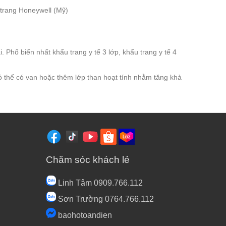
trang Honeywell (Mỹ)
 Phổ biến nhất khẩu trang y tế 3 lớp, khẩu trang y tế 4
Có thể có van hoặc thêm lớp than hoạt tính nhằm tăng khả
Chăm sóc khách lẻ
Linh Tâm 0909.766.112
Sơn Trường 0764.766.112
baohotoandien