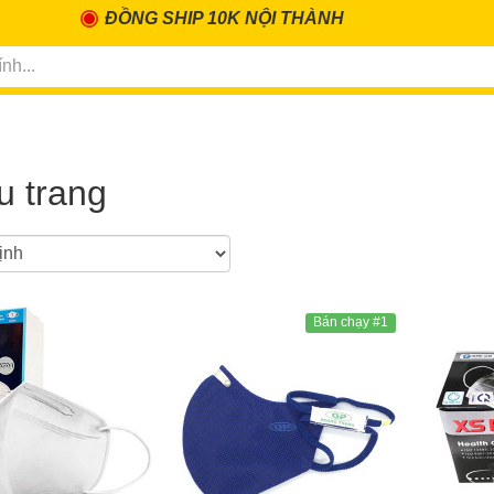
ĐỒNG SHIP 10K NỘI THÀNH
u trang
Bán chạy #1