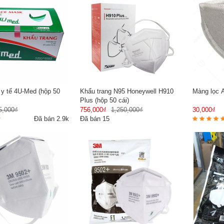
 y tế 4U-Med (hộp 50
Khẩu trang N95 Honeywell H910
Màng lọc A
Plus (hộp 50 cái)
5,000₫
756,000₫
1,250,000₫
30,000₫
Đã bán 2.9k
Đã bán 15