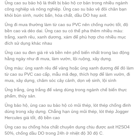
Ủng cao su bảo hộ là thiết bị bảo hộ cơ bản trong nhiều ngành
công nghiệp và nông nghiệp. Ủng cao su bảo vệ đôi chân bạn
khỏi bùn sình, nước bẩn, hóa chất, dầu DO hay axit.
Ủng đi mưa thường làm từ cao su PVC nên chống nước tốt, độ
bền cao và dẻo dai. Ủng cao su có thể pha thêm nhiều màu:
trắng, xanh rêu, xanh dương, xám để phù hợp cho nhiều mục
đích sử dụng khác nhau
Ủng cao su đen giá rẻ và bền nên phổ biến nhất trong lao động
hằng ngày như đi mưa, làm vườn, lội ruộng, xây dựng.
Ủng màu: ủng xanh rêu đế vàng hoặc ủng xanh dương đế đỏ làm
từ cao su PVC cao cấp, mẫu mã đẹp, thích hợp để làm vườn, đi
mưa, xây dựng, chăm sóc cây cảnh, dọn vệ sinh, lội sình
Ủng trắng, ủng trắng đế vàng dùng trong ngành chế biến thực
phẩm, thủy sản.
Ủng bảo hộ, ủng cao su bảo hộ có mũi thép, lót thép chống đinh
dùng trong xây dựng. Chẳng hạn ủng mũi thép, lót thép Jogger
Hercules giá tốt, độ bền cao
Ủng cao su chống hóa chất chuyên dụng chịu được axit H2SO4
50%, chống dầu DO trong 24h ở nhiệt độ 30 độ C.