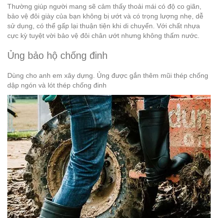
Thường giúp người mang sẽ cảm thấy thoải mái có độ co giãn,
bảo vệ đôi giày của bạn không bị ướt và có trọng lượng nhẹ, dễ
sử dụng, có thể gấp lại thuận tiện khi di chuyển. Với chất nhựa
cực kỳ tuyệt vời bảo vệ đôi chân ướt nhưng không thấm nước.
Ủng bảo hộ chống đinh
Dùng cho anh em xây dựng. Ủng được gắn thêm mũi thép chống
dập ngón và lót thép chống đinh