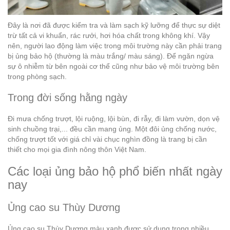
Đây là nơi đã được kiểm tra và làm sạch kỹ lưỡng để thực sự diệt
trừ tất cả vi khuẩn, rác rưởi, hơi hóa chất trong không khí. Vậy
nên, người lao động làm việc trong môi trường này cần phải trang
bị ủng bảo hộ (thường là màu trắng/ màu sáng). Để ngăn ngừa
sự ô nhiễm từ bên ngoài cơ thể cũng như bảo vệ môi trường bên
trong phòng sạch.
Trong đời sống hằng ngày
Đi mưa chống trượt, lội ruộng, lội bùn, đi rẫy, đi làm vườn, dọn vệ
sinh chuồng trại,... đều cần mang ủng. Một đôi ủng chống nước,
chống trượt tốt với giá chỉ vài chục nghìn đồng là trang bị cần
thiết cho mọi gia đình nông thôn Việt Nam.
Các loại ủng bảo hộ phổ biến nhất ngày
nay
Ủng cao su Thùy Dương
Ủng cao su Thùy Dương màu xanh được sử dụng trong nhiều