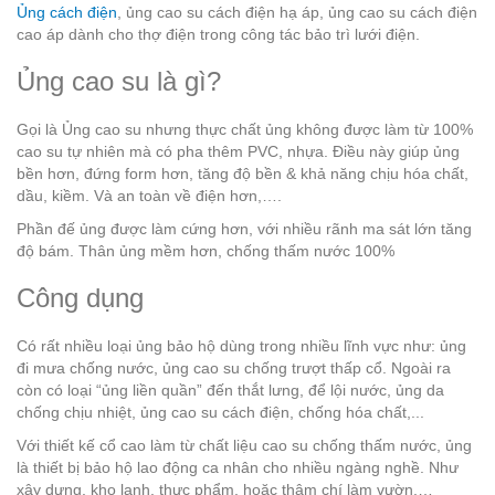
Ủng cách điện
, ủng cao su cách điện hạ áp, ủng cao su cách điện
cao áp dành cho thợ điện trong công tác bảo trì lưới điện.
Ủng cao su là gì?
Gọi là Ủng cao su nhưng thực chất ủng không được làm từ 100%
cao su tự nhiên mà có pha thêm PVC, nhựa. Điều này giúp ủng
bền hơn, đứng form hơn, tăng độ bền & khả năng chịu hóa chất,
dầu, kiềm. Và an toàn về điện hơn,….
Phần đế ủng được làm cứng hơn, với nhiều rãnh ma sát lớn tăng
độ bám. Thân ủng mềm hơn, chống thấm nước 100%
Công dụng
Có rất nhiều loại ủng bảo hộ dùng trong nhiều lĩnh vực như: ủng
đi mưa chống nước, ủng cao su chống trượt thấp cổ. Ngoài ra
còn có loại “ủng liền quần” đến thắt lưng, để lội nước, ủng da
chống chịu nhiệt, ủng cao su cách điện, chống hóa chất,...
Với thiết kế cổ cao làm từ chất liệu cao su chống thấm nước, ủng
là thiết bị bảo hộ lao động ca nhân cho nhiều ngàng nghề. Như
xây dựng, kho lạnh, thực phẩm, hoặc thậm chí làm vườn,…