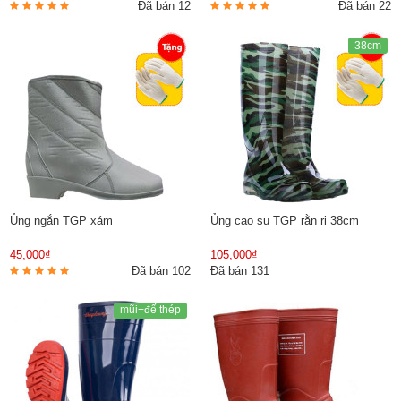
Đã bán 12
Đã bán 22
38cm
Ủng ngắn TGP xám
Ủng cao su TGP rằn ri 38cm
45,000₫
105,000₫
Đã bán 102
Đã bán 131
mũi+đế thép