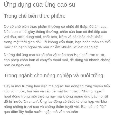
Ứng dụng của Ủng cao su
Trong chế biến thực phẩm:
Cơ sở chế biến thực phẩm thường có nhiệt độ thấp, độ ẩm cao.
Nếu bạn chỉ đi giày thông thường, chân của bạn có thể tiếp xúc
với dầu, axit, dung môi, chất béo, kiềm và các hóa chất khác
trong một thời gian dài. Lỡ không cẩn thận, bạn hoàn toàn có thể
mắc các bệnh ngoài da như nhiễm khuẩn, lở loét đáng sợ.
Những đôi ủng cao su sẽ bảo vệ chân bạn Hạn chế trơn trượt,
cho phép chân bạn di chuyển thoải mái, dễ dàng và nhanh chóng
hơn cả ngày dài.
Trong ngành cho nông nghiệp và nuôi trồng
Đây là môi trường làm việc mà người lao động thường xuyên tiếp
xúc với nước, bụi bẩn và các bề mặt trơn trượt. Những người
hoạt động trong môi trường này mà không mang ủng bảo hộ rất
dễ bị "nước ăn chân". Ủng lao động có thiết kế phù hợp với khả
năng chống trượt cao và chống thấm tuyệt vời. Bạn có thể "lội"
qua đầm lầy hoặc nước ngập mà vẫn an toàn.