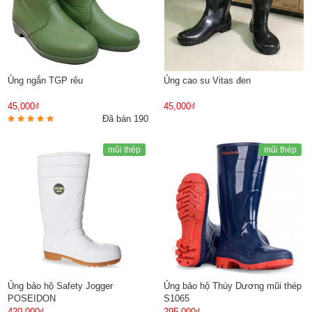
Ủng ngắn TGP rêu
Ủng cao su Vitas đen
45,000₫
45,000₫
Đã bán 190
mũi thép
mũi thép
Ủng bảo hộ Safety Jogger
Ủng bảo hộ Thùy Dương mũi thép
POSEIDON
S1065
420,000₫
295,000₫