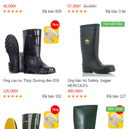
45,000₫
57,000₫
65,000₫
Đã bán 829
Đã bán 3.6k
mũi+đế thép
Ủng cao su Thùy Dương đen 819
Ủng bảo hộ Safety Jogger
HERCULES
120,000₫
400,000₫
Đã bán 152
Đã bán 127
Bán chạy