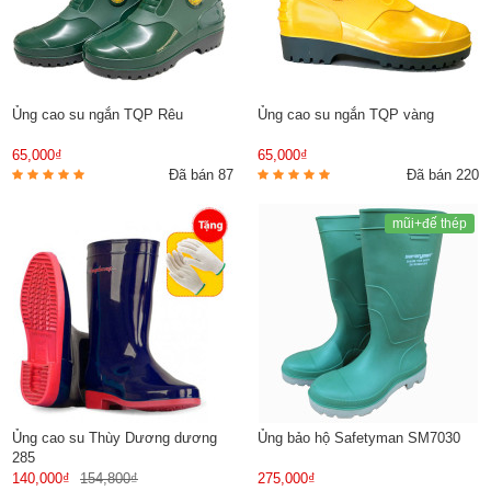
Ủng cao su ngắn TQP Rêu
Ủng cao su ngắn TQP vàng
65,000₫
65,000₫
Đã bán 87
Đã bán 220
mũi+đế thép
Ủng cao su Thùy Dương dương
Ủng bảo hộ Safetyman SM7030
285
140,000₫
154,800₫
275,000₫