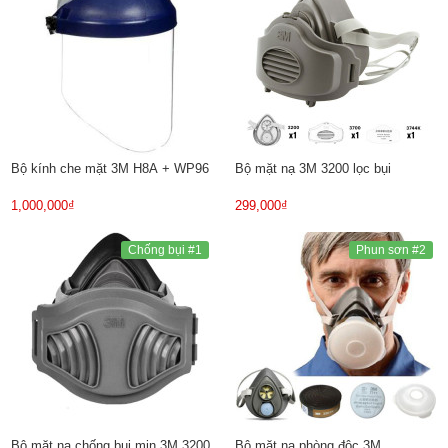
Bộ kính che mặt 3M H8A + WP96
Bộ mặt nạ 3M 3200 lọc bụi
1,000,000₫
299,000₫
Chống bụi #1
Phun sơn #2
Bộ mặt nạ chống bụi mịn 3M 3200
Bộ mặt nạ phòng độc 3M