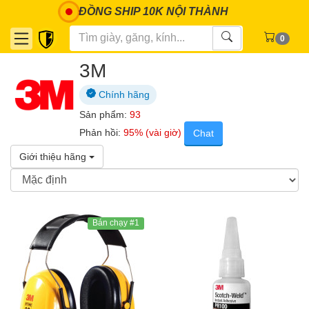
ĐỒNG SHIP 10K NỘI THÀNH
0
3M
Chính hãng
Sản phẩm:
93
Phản hồi:
95% (vài giờ)
Chat
Giới thiệu hãng
Bán chạy #1