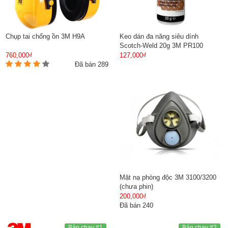
Chụp tai chống ồn 3M H9A
Keo dán đa năng siêu dính
Scotch-Weld 20g 3M PR100
760,000₫
127,000₫
Đã bán 289
Mặt nạ phòng độc 3M 3100/3200
(chưa phin)
200,000₫
Đã bán 240
Bán chạy #1
Bán chạy #2