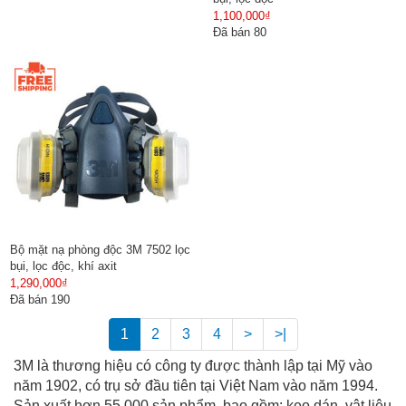
1,100,000₫
Đã bán 80
Bộ mặt nạ phòng độc 3M 7502 lọc
bụi, lọc độc, khí axit
1,290,000₫
Đã bán 190
1
2
3
4
>
>|
3M là thương hiệu có công ty được thành lập tại Mỹ vào
năm 1902, có trụ sở đầu tiên tại Việt Nam vào năm 1994.
Sản xuất hơn 55.000 sản phẩm, bao gồm: keo dán, vật liệu