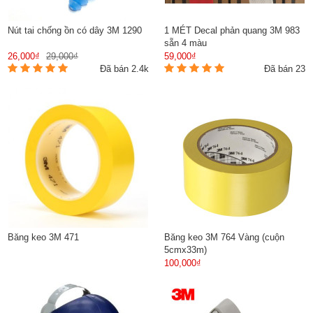
Nút tai chống ồn có dây 3M 1290
1 MÉT Decal phản quang 3M 983
sẵn 4 màu
26,000₫
29,000₫
59,000₫
Đã bán 2.4k
Đã bán 23
Băng keo 3M 471
Băng keo 3M 764 Vàng (cuộn
5cmx33m)
100,000₫