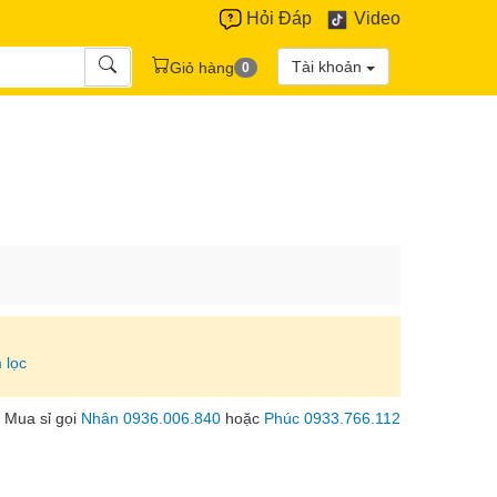
Hỏi Đáp
Video
Tài khoản
Giỏ hàng
0
 lọc
Mua sỉ gọi
Nhân 0936.006.840
hoặc
Phúc 0933.766.112