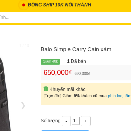
ĐỒNG SHIP 10K NỘI THÀNH
1 / 10
Balo Simple Carry Cain xám
|
1
Đã bán
Giảm 40k
650,000₫
690,000₫
Khuyến mãi khác
[Trọn đời] Giảm
5%
khách cũ mua
phin lọc, tấm
❯
Số lượng
-
+