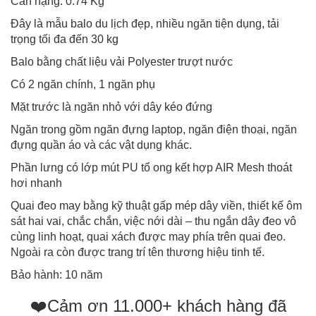
Cân nặng: 0.74 Kg
Đây là mẫu balo du lịch đẹp, nhiều ngăn tiện dụng, tải
trọng tối đa đến 30 kg
Balo bằng chất liệu vải Polyester trượt nước
Có 2 ngăn chính, 1 ngăn phụ
Mặt trước là ngăn nhỏ với dây kéo đứng
Ngăn trong gồm ngăn đựng laptop, ngăn điện thoại, ngăn
đựng quần áo và các vật dụng khác.
Phần lưng có lớp mút PU tổ ong kết hợp AIR Mesh thoát
hơi nhanh
Quai đeo may bằng kỹ thuật gấp mép dây viền, thiết kế ôm
sát hai vai, chắc chắn, việc nới dài – thu ngắn dây đeo vô
cùng linh hoạt, quai xách được may phía trên quai đeo.
Ngoài ra còn được trang trí tên thương hiệu tinh tế.
Bảo hành: 10 năm
❤️Cảm ơn 11.000+ khách hàng đã