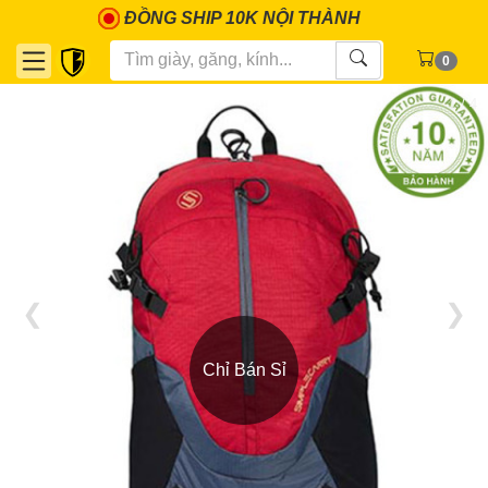
ĐỒNG SHIP 10K NỘI THÀNH
0
1 / 4
❮
❯
Chỉ Bán Sỉ