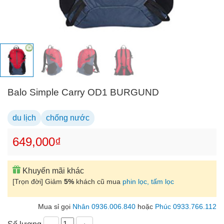
Balo Simple Carry OD1 BURGUND
du lịch
chống nước
649,000₫
Khuyến mãi khác
[Trọn đời] Giảm
5%
khách cũ mua
phin lọc, tấm lọc
Mua sỉ gọi
Nhân 0936.006.840
hoặc
Phúc 0933.766.112