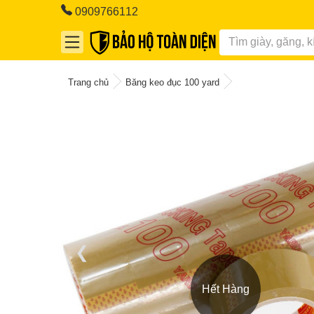
0909766112
Trang chủ
Băng keo đục 100 yard
❮
Hết Hàng