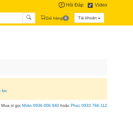
Hỏi Đáp
Video
Tài khoản
Giỏ hàng
0
 lọc
Mua sỉ gọi
Nhân 0936.006.840
hoặc
Phúc 0933.766.112