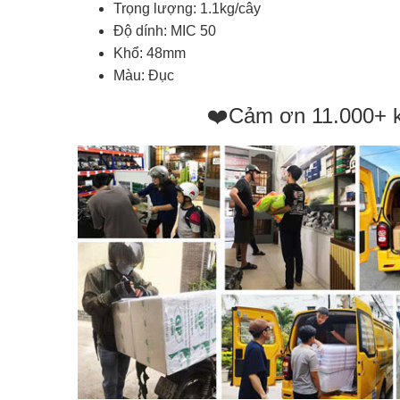
Trọng lượng: 1.1kg/cây
Độ dính: MIC 50
Khổ: 48mm
Màu: Đục
❤️Cảm ơn 11.000+ 