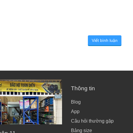
Viết bình luận
Thông tin
Blog
App
Câu hỏi thường gặp
Bảng size