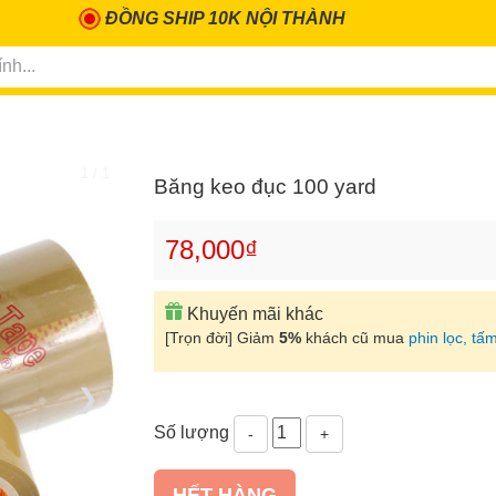
ĐỒNG SHIP 10K NỘI THÀNH
1 / 1
Băng keo đục 100 yard
78,000₫
Khuyến mãi khác
[Trọn đời] Giảm
5%
khách cũ mua
phin lọc, tấm
❯
Số lượng
-
+
HẾT HÀNG