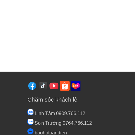
Chăm sóc khách lẻ
Linh Tâm 0909.766.112
Sơn Trường 0764.766.112
baohotoandien