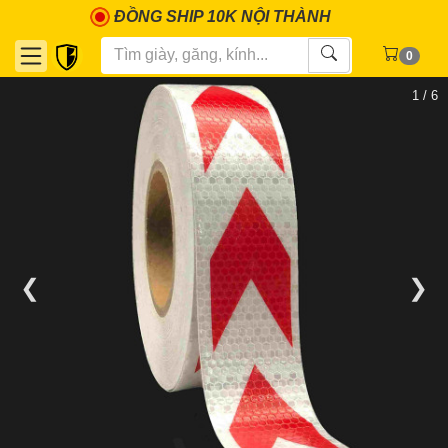
ĐỒNG SHIP 10K NỘI THÀNH
0
1 / 6
❮
❯