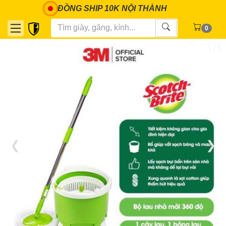
ĐỒNG SHIP 10K NỘI THÀNH
0
1 / 5
❮
❯