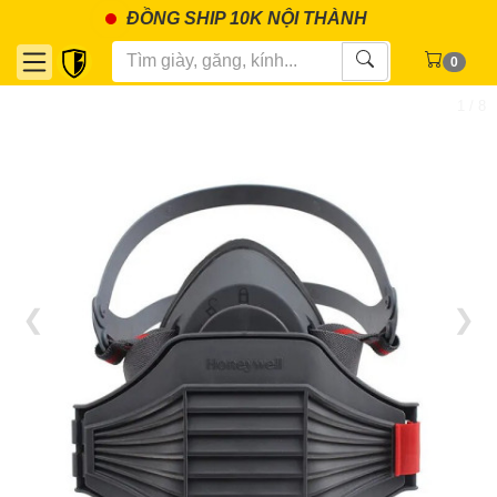
ĐỒNG SHIP 10K NỘI THÀNH
0
1 / 8
❮
❯