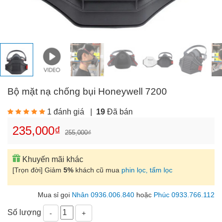
Bộ mặt nạ chống bụi Honeywell 7200
1 đánh giá
|
19
Đã bán
235,000₫
255,000₫
Khuyến mãi khác
[Trọn đời] Giảm
5%
khách cũ mua
phin lọc, tấm lọc
Mua sỉ gọi
Nhân 0936.006.840
hoặc
Phúc 0933.766.112
Số lượng
-
+