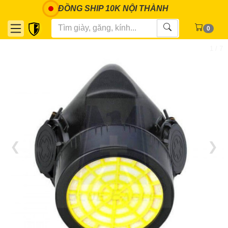
ĐỒNG SHIP 10K NỘI THÀNH
0
1 / 7
❮
❯