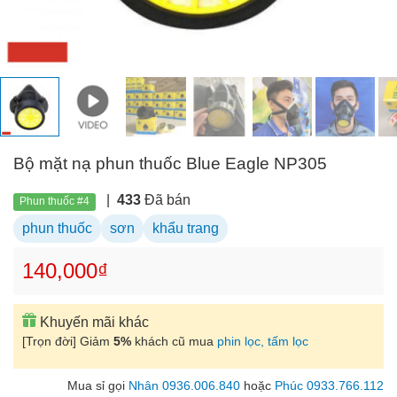
Bộ mặt nạ phun thuốc Blue Eagle NP305
|
433
Đã bán
Phun thuốc #4
phun thuốc
sơn
khẩu trang
140,000₫
Khuyến mãi khác
[Trọn đời] Giảm
5%
khách cũ mua
phin lọc, tấm lọc
Mua sỉ gọi
Nhân 0936.006.840
hoặc
Phúc 0933.766.112