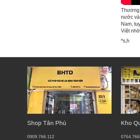
Thương h
nước và 
Nam, tuy
Việt nhờ
*s,h
Shop Tân Phú
Kho Q
0909.766.112
0764.766