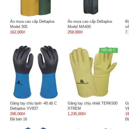
Áo mưa cao cấp Deltaplus
Áo mưa cao cấp Deltaplus
Bộ
Model 305
Model MA400
số
162,000₫
259,000₫
7,
500 độ C
Găng tay chịu lạnh -40 độ C
Găng tay chịu nhiệt TERK500
Gă
Deltaplus VV837
XTREM
V
295,000₫
1,235,000₫
1
Đã bán 16
Đã