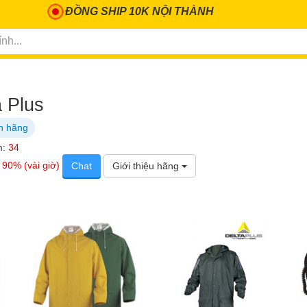
ĐỒNG SHIP 10K NỘI THÀNH
a Plus
h hãng
m:
34
:
90% (vài giờ)
Chat
Giới thiệu hãng