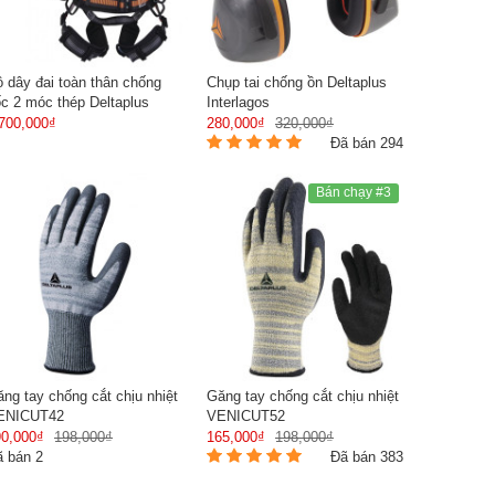
 dây đai toàn thân chống
Chụp tai chống ồn Deltaplus
c 2 móc thép Deltaplus
Interlagos
700,000₫
280,000₫
320,000₫
Đã bán 294
Bán chạy #3
ng tay chống cắt chịu nhiệt
Găng tay chống cắt chịu nhiệt
ENICUT42
VENICUT52
90,000₫
198,000₫
165,000₫
198,000₫
 bán 2
Đã bán 383