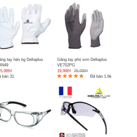
ng tay hàn tig Deltaplus
Găng tay phủ sơn Deltaplus
BN49
VE702PG
15,000₫
19,000₫
25,000₫
ã bán 31
Đã bán 1.6k