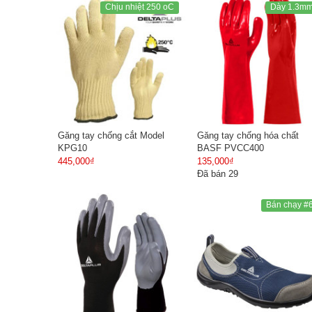
Chịu nhiệt 250 oC
Dày 1.3m
Găng tay chống cắt Model
Găng tay chống hóa chất
KPG10
BASF PVCC400
445,000₫
135,000₫
Đã bán 29
Bán chạy #