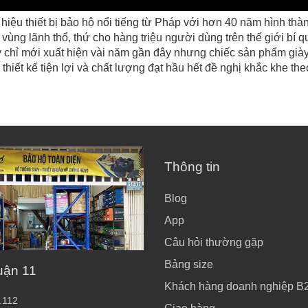
iệu thiết bị bảo hộ nổi tiếng từ Pháp với hơn 40 năm hình thành
vùng lãnh thổ, thứ cho hàng triệu người dùng trên thế giới bí qu
 chỉ mới xuất hiện vài năm gần đây nhưng chiếc sản phẩm già
 thiết kế tiện lợi và chất lượng đạt hầu hết đề nghị khắc khe 
Thông tin
Blog
App
Câu hỏi thường gặp
Bảng size
uận 11
Khách hàng doanh nghiệp B
.112