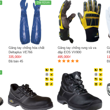
m
Dài 62cm
Găng tay chống hóa chất
Găng tay chống rung và va
Gă
Deltaplus VE766
đập EOS VV900
F
335,000₫
495,000₫
1
Đã bán 45
Đ
6