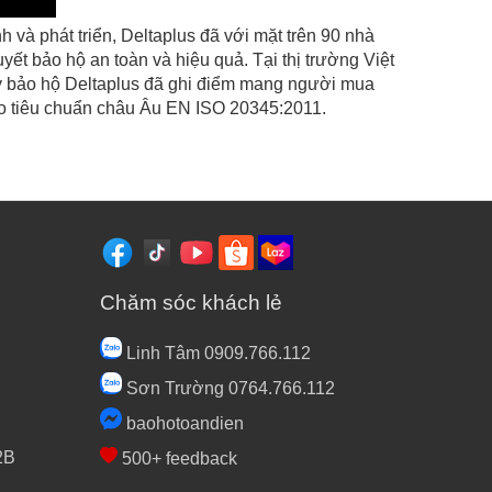
 và phát triển, Deltaplus đã với mặt trên 90 nhà
yết bảo hộ an toàn và hiệu quả. Tại thị trường Việt
y bảo hộ Deltaplus đã ghi điểm mang người mua
theo tiêu chuẩn châu Âu EN ISO 20345:2011.
Chăm sóc khách lẻ
Linh Tâm 0909.766.112
Sơn Trường 0764.766.112
baohotoandien
2B
500+ feedback