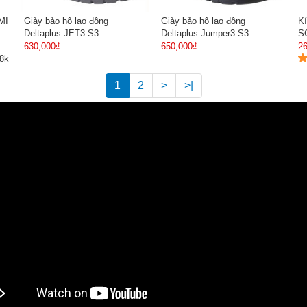
MI
Giày bảo hộ lao động
Giày bảo hộ lao động
Kí
Deltaplus JET3 S3
Deltaplus Jumper3 S3
S
630,000₫
650,000₫
2
.8k
1
2
>
>|