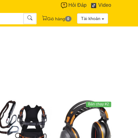
Hỏi Đáp
Video
Tài khoản
Giỏ hàng
0
Bán chạy #2