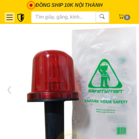
ĐỒNG SHIP 10K NỘI THÀNH
0
1 / 5
❮
❯