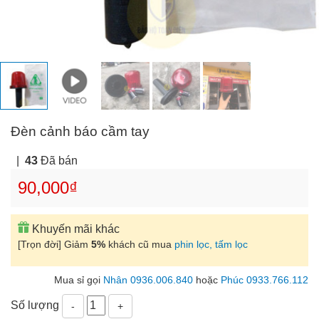
Đèn cảnh báo cầm tay
|
43
Đã bán
90,000₫
Khuyến mãi khác
[Trọn đời] Giảm
5%
khách cũ mua
phin lọc, tấm lọc
Mua sỉ gọi
Nhân 0936.006.840
hoặc
Phúc 0933.766.112
Số lượng
-
+