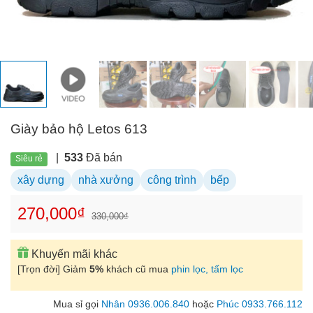
Giày bảo hộ Letos 613
|
533
Đã bán
Siêu rẻ
xây dựng
nhà xưởng
công trình
bếp
270,000₫
330,000₫
Khuyến mãi khác
[Trọn đời] Giảm
5%
khách cũ mua
phin lọc, tấm lọc
Mua sỉ gọi
Nhân 0936.006.840
hoặc
Phúc 0933.766.112