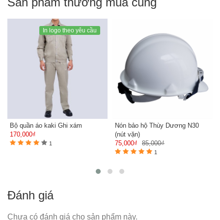
Sản phẩm thường mua cùng
In logo theo yêu cầu
Bộ quần áo kaki Ghi xám
Nón bảo hộ Thùy Dương N30
170,000₫
(nút vặn)
75,000₫
85,000₫
1
1
Đánh giá
Chưa có đánh giá cho sản phẩm này.