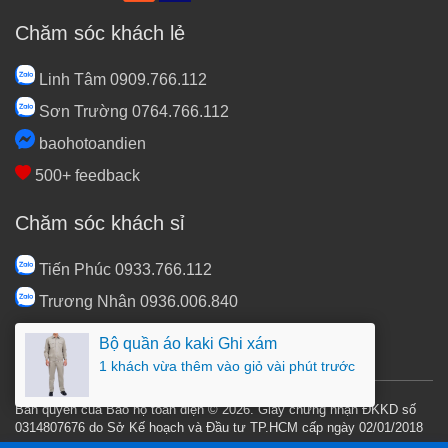
Chăm sóc khách lẻ
Linh Tâm 0909.766.112
Sơn Trường 0764.766.112
baohotoandien
500+ feedback
Chăm sóc khách sỉ
Tiến Phúc 0933.766.112
Trương Nhân 0936.006.840
sales@baohotoandien.com
Bộ quần áo kaki Ghi xám
1 khách vừa thêm vào giỏ vài phút trước
Bản quyền của Bảo hộ toàn diện © 2026. Giấy chứng nhận ĐKKD số
0314807676 do Sở Kế hoạch và Đầu tư TP.HCM cấp ngày 02/01/2018