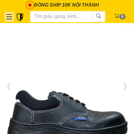
ĐỒNG SHIP 10K NỘI THÀNH
0
1 / 7
❮
❯