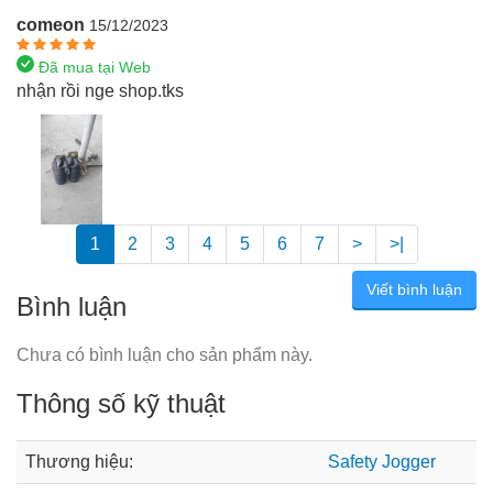
comeon
15/12/2023
Đã mua tại Web
nhận rồi nge shop.tks
1
2
3
4
5
6
7
>
>|
Viết bình luận
Bình luận
Chưa có bình luận cho sản phẩm này.
Thông số kỹ thuật
Thương hiệu:
Safety Jogger