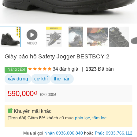
Giày bảo hộ Safety Jogger BESTBOY 2
34 đánh giá
|
1323
Đã bán
[Nâng cấp]
xây dựng
cơ khí
thợ hàn
590,000₫
620,000₫
Khuyến mãi khác
[Trọn đời] Giảm
5%
khách cũ mua
phin lọc, tấm lọc
Mua sỉ gọi
Nhân 0936.006.840
hoặc
Phúc 0933.766.112