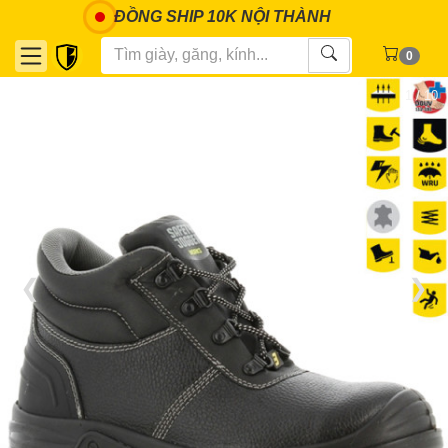
ĐỒNG SHIP 10K NỘI THÀNH
0
1 / 10
❮
❯