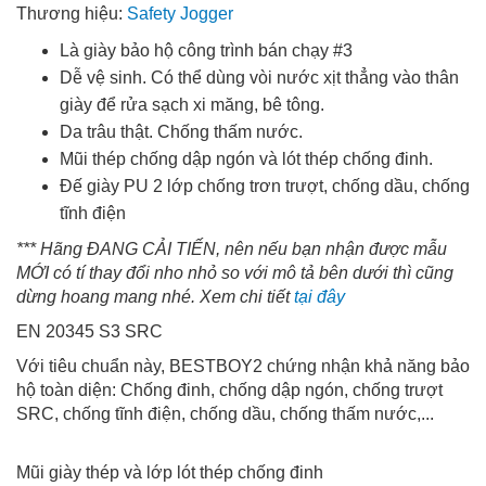
Thương hiệu:
Safety Jogger
Là giày bảo hộ công trình bán chạy #3
Dễ vệ sinh. Có thể dùng vòi nước xịt thẳng vào thân
giày để rửa sạch xi măng, bê tông.
Da trâu thật. Chống thấm nước.
Mũi thép chống dập ngón và lót thép chống đinh.
Đế giày PU 2 lớp chống trơn trượt, chống dầu, chống
tĩnh điện
*** Hãng ĐANG CẢI TIẾN, nên nếu bạn nhận được mẫu
MỚI có tí thay đổi nho nhỏ so với mô tả bên dưới thì cũng
dừng hoang mang nhé. Xem chi tiết
tại đây
EN 20345 S3 SRC
Với tiêu chuẩn này, BESTBOY2 chứng nhận khả năng bảo
hộ toàn diện: Chống đinh, chống dập ngón, chống trượt
SRC, chống tĩnh điện, chống dầu, chống thấm nước,...
Mũi giày thép và lớp lót thép chống đinh