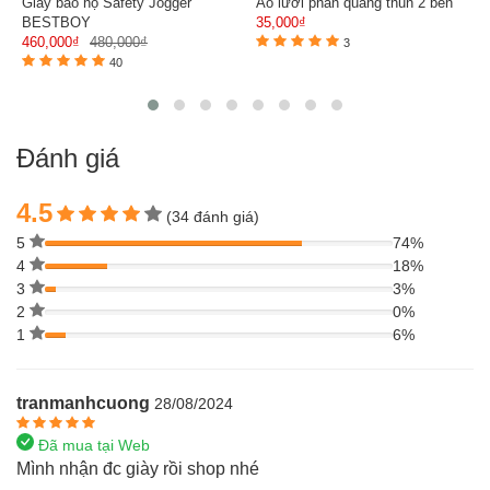
Giày bảo hộ Safety Jogger
Áo lưới phản quang thun 2 bên
BESTBOY
35,000₫
460,000₫
480,000₫
3
40
Đánh giá
4.5
(34 đánh giá)
5
74%
4
18%
3
3%
2
0%
1
6%
tranmanhcuong
28/08/2024
Đã mua tại Web
Mình nhận đc giày rồi shop nhé