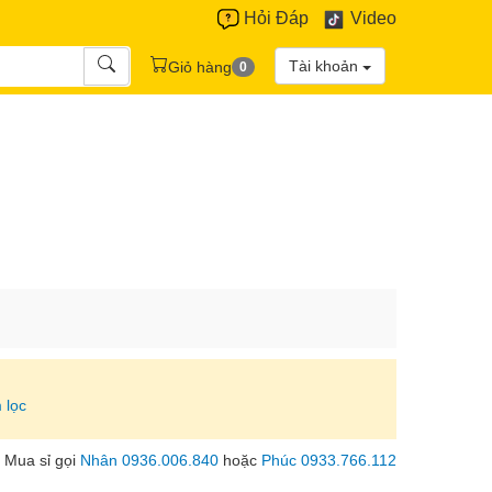
Hỏi Đáp
Video
Tài khoản
Giỏ hàng
0
 lọc
Mua sỉ gọi
Nhân 0936.006.840
hoặc
Phúc 0933.766.112