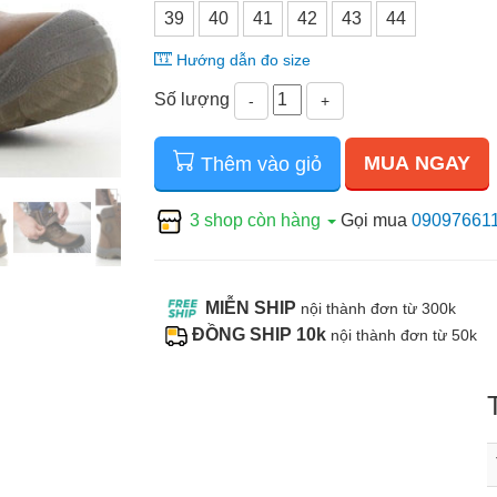
39
40
41
42
43
44
Hướng dẫn đo size
Số lượng
-
+
MUA NGAY
Thêm vào giỏ
3 shop còn hàng
Gọi mua
09097661
MIỄN SHIP
nội thành đơn từ 300k
ĐỒNG SHIP 10k
nội thành đơn từ 50k