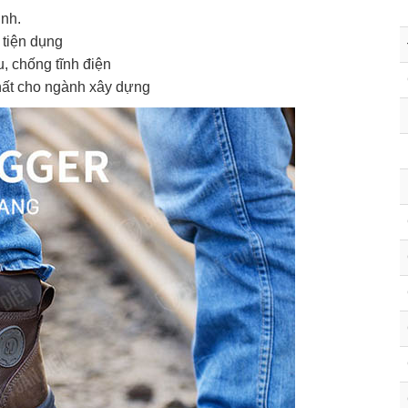
inh.
 tiện dụng
, chống tĩnh điện
hất cho ngành xây dựng