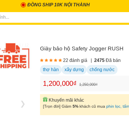
ĐỒNG SHIP 10K NỘI THÀNH
1 / 12
Giày bảo hộ Safety Jogger RUSH
22 đánh giá
|
2475
Đã bán
thợ hàn
xây dựng
chống nước
1,200,000₫
1,250,000₫
Khuyến mãi khác
❯
[Trọn đời] Giảm
5%
khách cũ mua
phin lọc, tấm