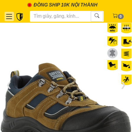
ĐỒNG SHIP 10K NỘI THÀNH
0
1 / 6
❮
❯