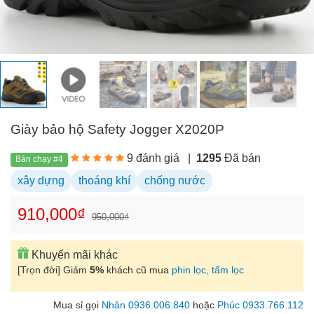
Giày bảo hộ Safety Jogger X2020P
9 đánh giá
|
1295
Đã bán
Bán chạy #4
xây dựng
thoáng khí
chống nước
910,000₫
950,000₫
Khuyến mãi khác
[Trọn đời] Giảm
5%
khách cũ mua
phin lọc, tấm lọc
Mua sỉ gọi
Nhân 0936.006.840
hoặc
Phúc 0933.766.112