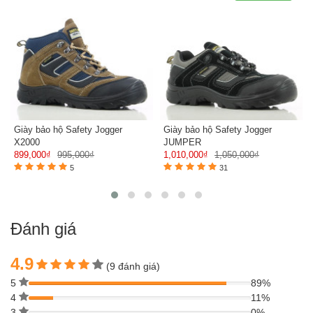
Giày bảo hộ Safety Jogger
Giày bảo hộ Safety Jogger
X2000
JUMPER
899,000₫
995,000₫
1,010,000₫
1,050,000₫
5
31
Đánh giá
4.9
(9 đánh giá)
5
89%
4
11%
3
0%