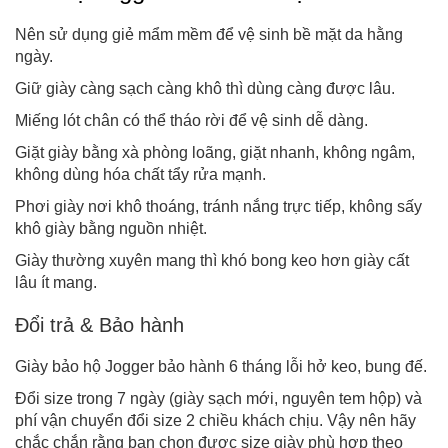
Nên sử dụng giẻ mẩm mềm để vệ sinh bề mặt da hằng
ngày.
Giữ giày càng sạch càng khô thì dùng càng được lâu.
Miếng lót chân có thể tháo rời để vệ sinh dễ dàng.
Giặt giày bằng xà phòng loãng, giặt nhanh, không ngâm,
không dùng hóa chất tẩy rửa mạnh.
Phơi giày nơi khô thoáng, tránh nắng trực tiếp, không sấy
khô giày bằng nguồn nhiệt.
Giày thường xuyên mang thì khó bong keo hơn giày cất
lâu ít mang.
Đổi trả & Bảo hành
Giày bảo hộ Jogger bảo hành 6 tháng lỗi hở keo, bung đế.
Đổi size trong 7 ngày (giày sạch mới, nguyên tem hộp) và
phí vận chuyển đổi size 2 chiều khách chịu. Vậy nên hãy
chắc chắn rằng bạn chọn được size giày phù hợp theo