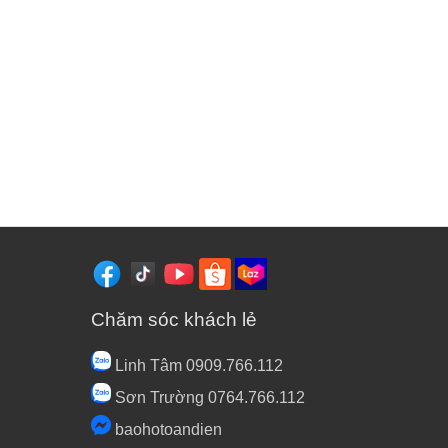
Chăm sóc khách lẻ
Linh Tâm 0909.766.112
Sơn Trường 0764.766.112
baohotoandien