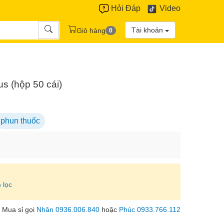
Hỏi Đáp
Video
Tài khoản
Giỏ hàng
0
s (hộp 50 cái)
phun thuốc
 lọc
Mua sỉ gọi
Nhân 0936.006.840
hoặc
Phúc 0933.766.112