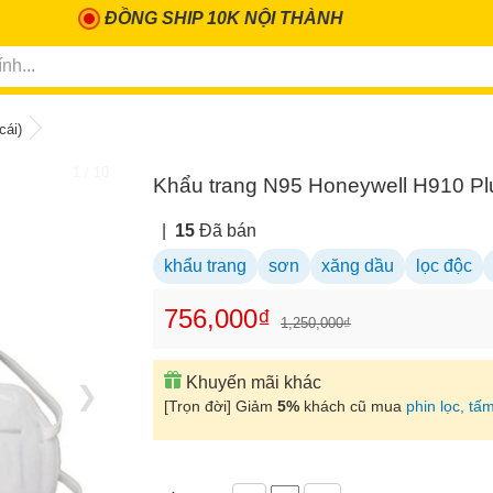
ĐỒNG SHIP 10K NỘI THÀNH
cái)
1 / 10
Khẩu trang N95 Honeywell H910 Plu
|
15
Đã bán
khẩu trang
sơn
xăng dầu
lọc độc
756,000₫
1,250,000₫
Khuyến mãi khác
❯
[Trọn đời] Giảm
5%
khách cũ mua
phin lọc, tấm