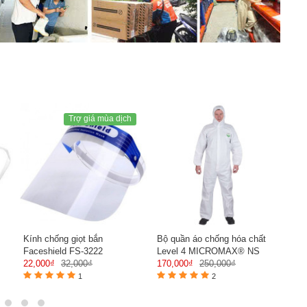
Trợ giá mùa dịch
Kính chống giọt bắn
Bộ quần áo chống hóa chất
Khẩ
Faceshield FS-3222
Level 4 MICROMAX® NS
van
22,000₫
32,000₫
170,000₫
250,000₫
21,
1
2