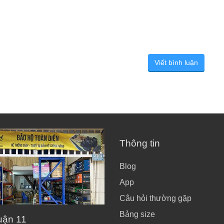
Viết bình luận
Thông tin
Blog
App
Câu hỏi thường gặp
Bảng size
uận 11