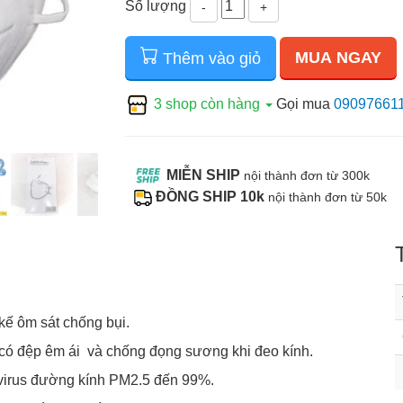
Số lượng
-
+
MUA NGAY
Thêm vào giỏ
3 shop còn hàng
Gọi mua
09097661
MIỄN SHIP
nội thành đơn từ 300k
ĐỒNG SHIP 10k
nội thành đơn từ 50k
 kế ôm sát chống bụi.
có đệp êm ái và chống đọng sương khi đeo kính.
 virus đường kính PM2.5 đến 99%.