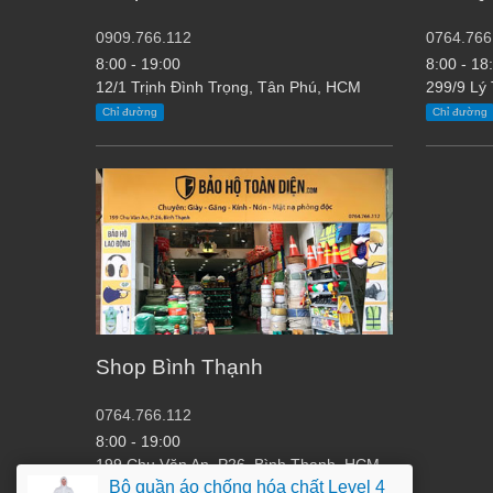
0909.766.112
0764.766
8:00 - 19:00
8:00 - 18
12/1 Trịnh Đình Trọng, Tân Phú, HCM
299/9 Lý
Chỉ đường
Chỉ đường
Shop Bình Thạnh
0764.766.112
8:00 - 19:00
199 Chu Văn An, P26, Bình Thạnh, HCM
Bộ quần áo chống hóa chất Level 4
Chỉ đường