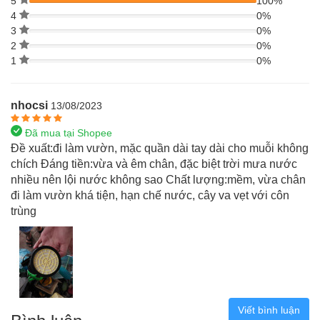
5
100%
4
0%
3
0%
2
0%
1
0%
nhocsi
13/08/2023
Đã mua tại Shopee
Đề xuất:đi làm vườn, mặc quần dài tay dài cho muỗi không
chích Đáng tiền:vừa và êm chân, đặc biệt trời mưa nước
nhiều nên lội nước không sao Chất lượng:mềm, vừa chân
đi làm vườn khá tiện, hạn chế nước, cây va vẹt với côn
trùng
Viết bình luận