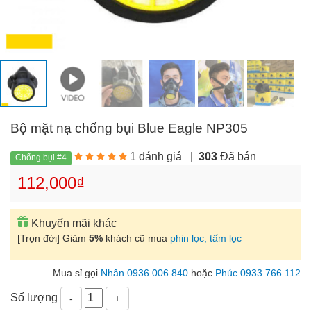
Bộ mặt nạ chống bụi Blue Eagle NP305
1 đánh giá
|
303
Đã bán
Chống bụi #4
112,000₫
Khuyến mãi khác
[Trọn đời] Giảm
5%
khách cũ mua
phin lọc, tấm lọc
Mua sỉ gọi
Nhân 0936.006.840
hoặc
Phúc 0933.766.112
Số lượng
-
+