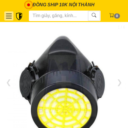
ĐỒNG SHIP 10K NỘI THÀNH
0
1 / 6
❮
❯