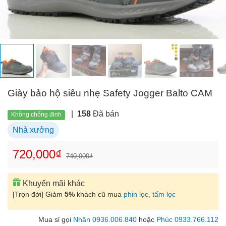
Giày bảo hộ siêu nhẹ Safety Jogger Balto CAM
|
158
Đã bán
Không chống đinh
Nhà xưởng
720,000₫
740,000₫
Khuyến mãi khác
[Trọn đời] Giảm
5%
khách cũ mua
phin lọc, tấm lọc
Mua sỉ gọi
Nhân 0936.006.840
hoặc
Phúc 0933.766.112