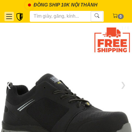
ĐỒNG SHIP 10K NỘI THÀNH
0
1 / 8
❮
❯