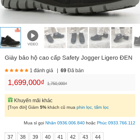
Giày bảo hộ cao cấp Safety Jogger Ligero ĐEN
1 đánh giá
|
69
Đã bán
1,699,000₫
1,750,000₫
Khuyến mãi khác
[Trọn đời] Giảm
5%
khách cũ mua
phin lọc, tấm lọc
Mua sỉ gọi
Nhân 0936.006.840
hoặc
Phúc 0933.766.112
37
38
39
40
41
42
43
44