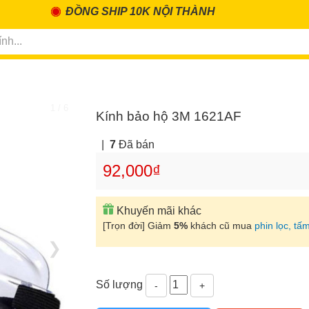
ĐỒNG SHIP 10K NỘI THÀNH
1 / 6
Kính bảo hộ 3M 1621AF
|
7
Đã bán
92,000₫
Khuyến mãi khác
[Trọn đời] Giảm
5%
khách cũ mua
phin lọc, tấm
❯
Số lượng
-
+