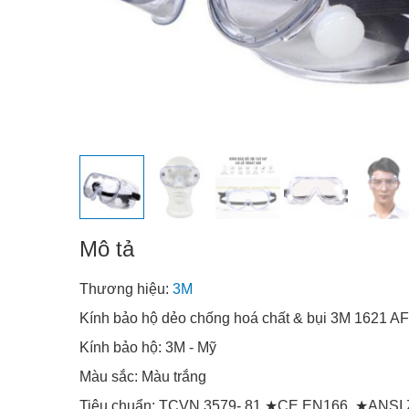
Mô tả
Thương hiệu:
3M
Kính bảo hộ dẻo chống hoá chất & bụi 3M 1621 AF
Kính bảo hộ: 3M - Mỹ
Màu sắc: Màu trắng
Tiêu chuẩn: TCVN 3579- 81,★CE EN166, ★ANSI 