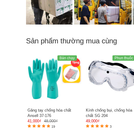
Sản phẩm thường mua cùng
Bán chạy
Phun thuốc
Găng tay chống hóa chất
Kính chống bụi, chống hóa
Ansell 37-176
chất SG 204
41,000₫
48,000₫
49,000₫
19
3