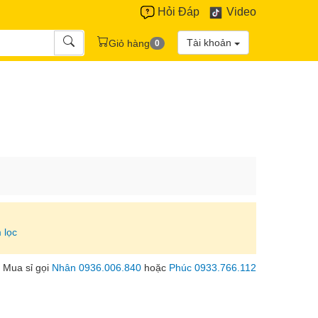
Hỏi Đáp
Video
Tài khoản
Giỏ hàng
0
 lọc
Mua sỉ gọi
Nhân 0936.006.840
hoặc
Phúc 0933.766.112