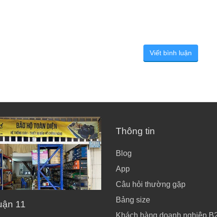
Viết bình luận
Thông tin
Blog
App
Câu hỏi thường gặp
Bảng size
uận 11
Khách hàng doanh nghiệp B