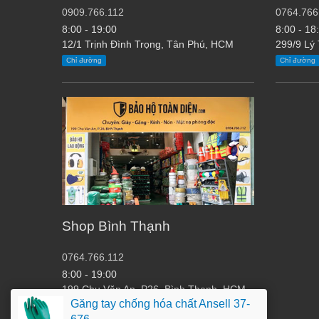
0909.766.112
0764.766
8:00 - 19:00
8:00 - 18
12/1 Trịnh Đình Trọng, Tân Phú, HCM
299/9 Lý
Chỉ đường
Chỉ đường
Shop Bình Thạnh
0764.766.112
8:00 - 19:00
199 Chu Văn An, P26, Bình Thạnh, HCM
Găng tay chống hóa chất Ansell 37-
Chỉ đường