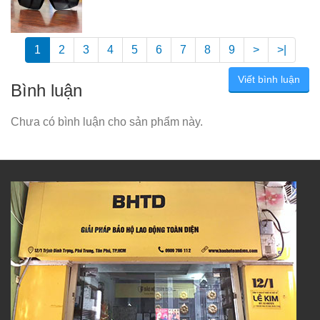
1
2
3
4
5
6
7
8
9
>
>|
Viết bình luận
Bình luận
Chưa có bình luận cho sản phẩm này.