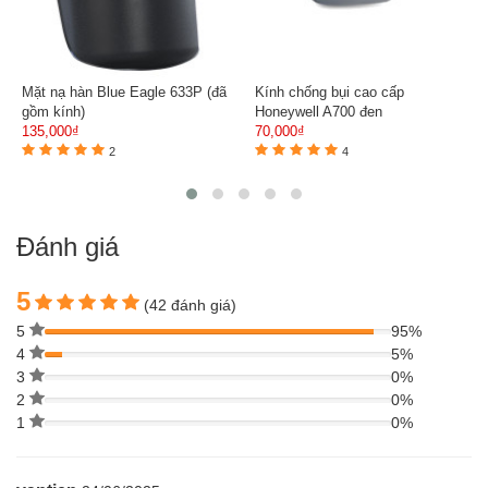
Mặt nạ hàn Blue Eagle 633P (đã
Kính chống bụi cao cấp
gồm kính)
Honeywell A700 đen
135,000₫
70,000₫
2
4
Đánh giá
5
(42 đánh giá)
5
95%
4
5%
3
0%
2
0%
1
0%