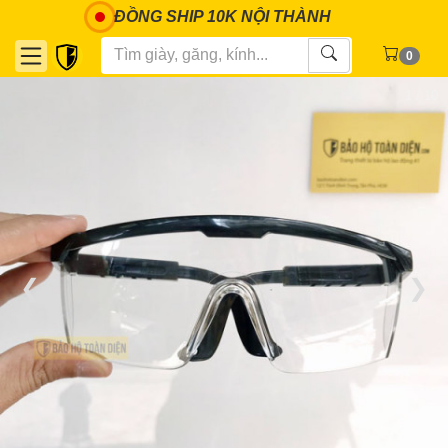
ĐỒNG SHIP 10K NỘI THÀNH
0
1 / 10
❮
❯