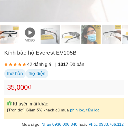
Kính bảo hộ Everest EV105B
42 đánh giá
|
1017
Đã bán
thợ hàn
thợ điện
35,000₫
Khuyến mãi khác
[Trọn đời] Giảm
5%
khách cũ mua
phin lọc, tấm lọc
Mua sỉ gọi
Nhân 0936.006.840
hoặc
Phúc 0933.766.112