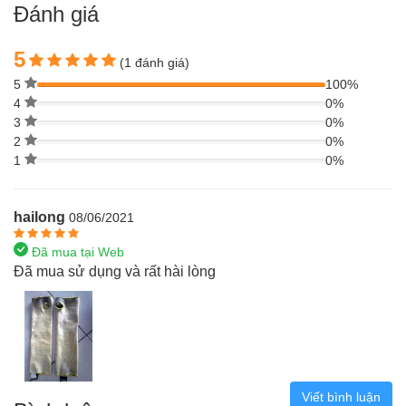
Đánh giá
5
(1 đánh giá)
5
100%
4
0%
3
0%
2
0%
1
0%
hailong
08/06/2021
Đã mua tại Web
Đã mua sử dụng và rất hài lòng
Viết bình luận