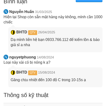
Bình luận
N
Nguyễn Huấn
31/03/2025
Hiện tại Shop còn sẵn mặt hàng này không, mình cần 1000
chiếc
BHTD
26/04/2025
QTV
Dạ mình liên hệ bạn 0933.766.112 để kiểm tồn & báo
giá sỉ a nha
N
nguyetphuong
14/08/2024
Loại này xài có bị nóng k ạ?
BHTD
15/08/2024
QTV
Găng chịu nhiệt đến 100 độ C trong 10-15s ạ
Thông số kỹ thuật