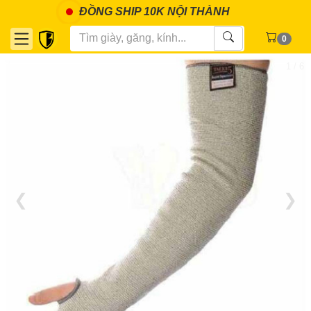
ĐỒNG SHIP 10K NỘI THÀNH
0
1 / 6
❮
❯