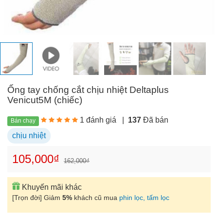
Ống tay chống cắt chịu nhiệt Deltaplus
Venicut5M (chiếc)
1 đánh giá
|
137
Đã bán
Bán chạy
chịu nhiệt
105,000₫
162,000₫
Khuyến mãi khác
[Trọn đời] Giảm
5%
khách cũ mua
phin lọc, tấm lọc