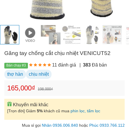
Găng tay chống cắt chịu nhiệt VENICUT52
11 đánh giá
|
383
Đã bán
Bán chạy #3
thợ hàn
chịu nhiệt
165,000₫
198,000₫
Khuyến mãi khác
[Trọn đời] Giảm
5%
khách cũ mua
phin lọc, tấm lọc
Mua sỉ gọi
Nhân 0936.006.840
hoặc
Phúc 0933.766.112