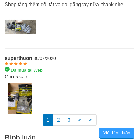
Shop tặng thêm đôi tất và đoi găng tay nữa, thank nhé
superthuon
30/07/2020
Đã mua tại Web
Cho 5 sao
1
2
3
>
>|
Viết bình luận
Bình luận