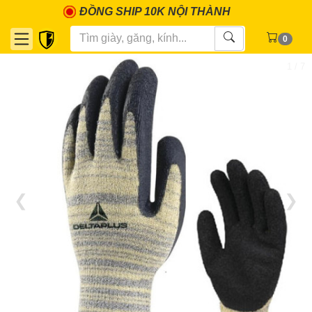
ĐỒNG SHIP 10K NỘI THÀNH
0
1 / 7
❮
❯