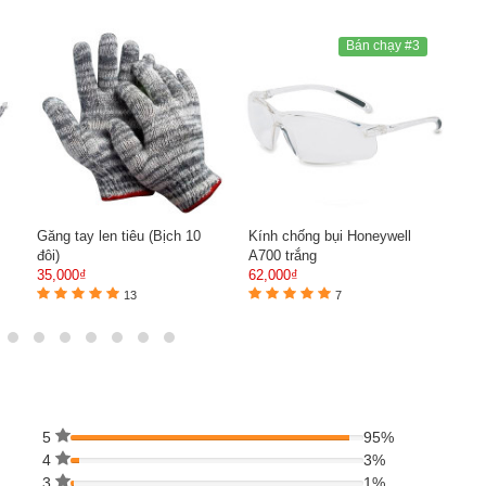
Bán chạy #3
Găng tay len tiêu (Bịch 10
Kính chống bụi Honeywell
Ủng
đôi)
A700 trắng
819
35,000₫
62,000₫
120
13
7
5
95%
4
3%
3
1%