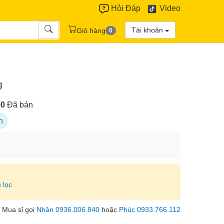
Hỏi Đáp
Video
Tài khoản
Giỏ hàng
0
g
00
Đã bán
n
 lọc
Mua sỉ gọi
Nhân 0936.006.840
hoặc
Phúc 0933.766.112