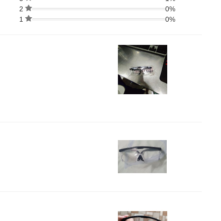
2
0%
1
0%