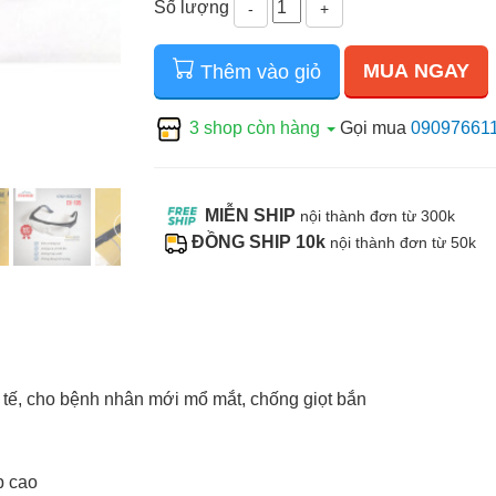
Số lượng
-
+
MUA NGAY
Thêm vào giỏ
3 shop còn hàng
Gọi mua
09097661
MIỄN SHIP
nội thành đơn từ 300k
ĐỒNG SHIP 10k
nội thành đơn từ 50k
 tế, cho bệnh nhân mới mổ mắt, chống giọt bắn
p cao