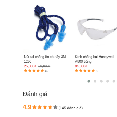
Nút tai chống ồn có dây 3M
Kính chống bụi Honeywell
1290
A800 trắng
26,000₫
29,000₫
84,000₫
45
6
Đánh giá
4.9
(145 đánh giá)