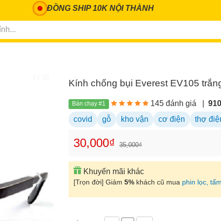
ĐỒNG SHIP 10K NỘI THÀNH
1 / 10
Kính chống bụi Everest EV105 trắn
145 đánh giá
|
91
Bán chạy #1
covid
gỗ
kho vận
cơ điện
thợ điệ
30,000₫
35,000₫
Khuyến mãi khác
❯
[Trọn đời] Giảm
5%
khách cũ mua
phin lọc, tấm