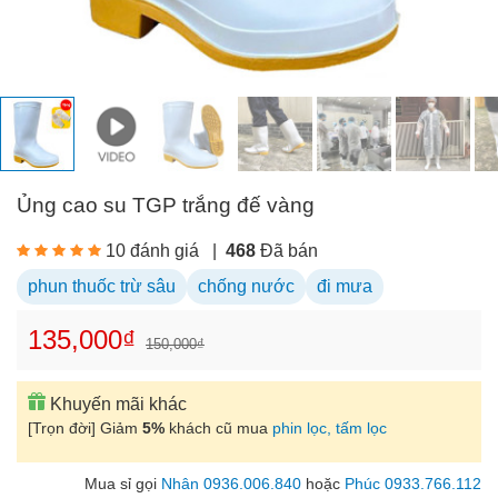
Ủng cao su TGP trắng đế vàng
10 đánh giá
|
468
Đã bán
phun thuốc trừ sâu
chống nước
đi mưa
135,000₫
150,000₫
Khuyến mãi khác
[Trọn đời] Giảm
5%
khách cũ mua
phin lọc, tấm lọc
Mua sỉ gọi
Nhân 0936.006.840
hoặc
Phúc 0933.766.112