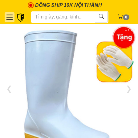
ĐỒNG SHIP 10K NỘI THÀNH
0
1 / 16
❮
❯