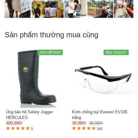
Sản phẩm thường mua cùng
mũi+đế thép
Bán chạy #1
Ủng bảo hộ Safety Jogger
Kính chống bụi Everest EV105
HERCULES
trắng
400,000₫
30,000₫
35,000₫
3
145