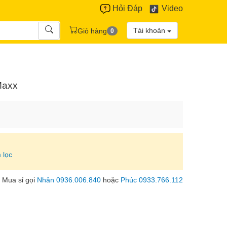
Hỏi Đáp
Video
Tài khoản
Giỏ hàng
0
Maxx
 lọc
Mua sỉ gọi
Nhân 0936.006.840
hoặc
Phúc 0933.766.112