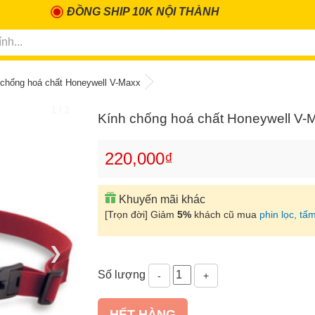
ĐỒNG SHIP 10K NỘI THÀNH
 chống hoá chất Honeywell V-Maxx
1 / 2
Kính chống hoá chất Honeywell V-
220,000₫
Khuyến mãi khác
[Trọn đời] Giảm
5%
khách cũ mua
phin lọc, tấm
❯
Số lượng
-
+
HẾT HÀNG