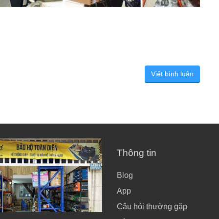
Viết bình luận
Thông tin
Blog
App
Câu hỏi thường gặp