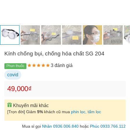
Kính chống bụi, chống hóa chất SG 204
3 đánh giá
Phun thuốc
covid
49,000₫
Khuyến mãi khác
[Trọn đời] Giảm
5%
khách cũ mua
phin lọc, tấm lọc
Mua sỉ gọi
Nhân 0936.006.840
hoặc
Phúc 0933.766.112