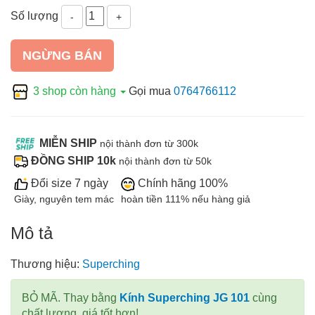
Số lượng
-
+
NGỪNG BÁN
3 shop còn hàng
Gọi mua
0764766112
MIỄN SHIP
nội thành đơn từ 300k
ĐỒNG SHIP 10k
nội thành đơn từ 50k
Đổi size 7 ngày
Chính hãng 100%
Giày, nguyên tem mác
hoàn tiền 111% nếu hàng giả
Mô tả
Thương hiệu:
Superching
BỎ MÃ. Thay bằng
Kính
Superching JG 101
cùng
chất lượng, giá tốt hơn!