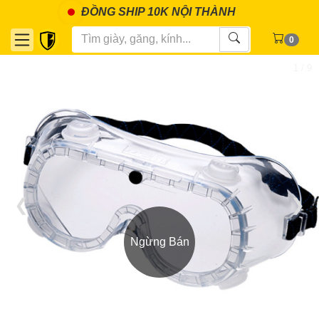
ĐỒNG SHIP 10K NỘI THÀNH
0
1 / 9
❮
❯
Ngừng Bán