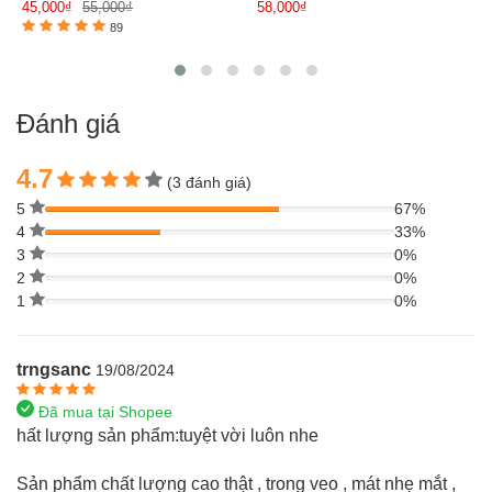
45,000₫
55,000₫
58,000₫
89
Đánh giá
4.7
(3 đánh giá)
5
67%
4
33%
3
0%
2
0%
1
0%
trngsanc
19/08/2024
Đã mua tại Shopee
hất lượng sản phẩm:tuyệt vời luôn nhe
Sản phẩm chất lượng cao thật , trong veo , mát nhẹ mắt ,