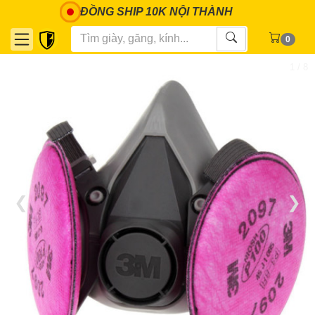
ĐỒNG SHIP 10K NỘI THÀNH
0
1 / 8
❮
❯