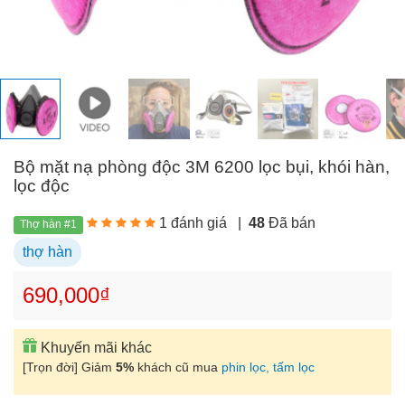
Bộ mặt nạ phòng độc 3M 6200 lọc bụi, khói hàn,
lọc độc
1 đánh giá
|
48
Đã bán
Thợ hàn #1
thợ hàn
690,000₫
Khuyến mãi khác
[Trọn đời] Giảm
5%
khách cũ mua
phin lọc, tấm lọc