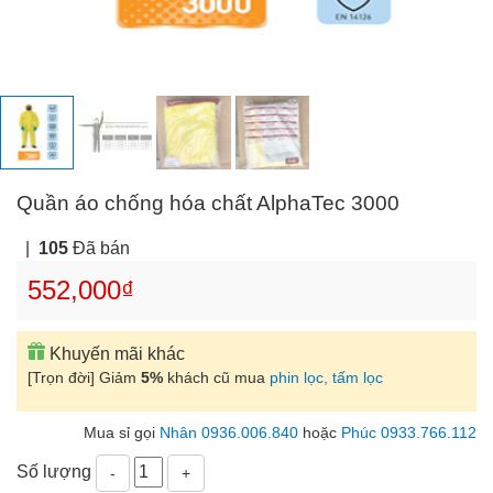
Quần áo chống hóa chất AlphaTec 3000
|
105
Đã bán
552,000₫
Khuyến mãi khác
[Trọn đời] Giảm
5%
khách cũ mua
phin lọc, tấm lọc
Mua sỉ gọi
Nhân 0936.006.840
hoặc
Phúc 0933.766.112
Số lượng
-
+