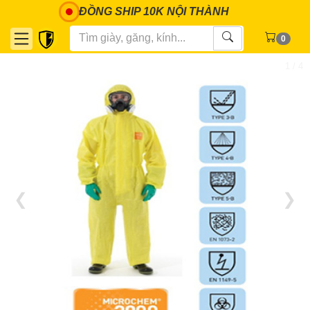
ĐỒNG SHIP 10K NỘI THÀNH
0
1 / 4
❮
❯