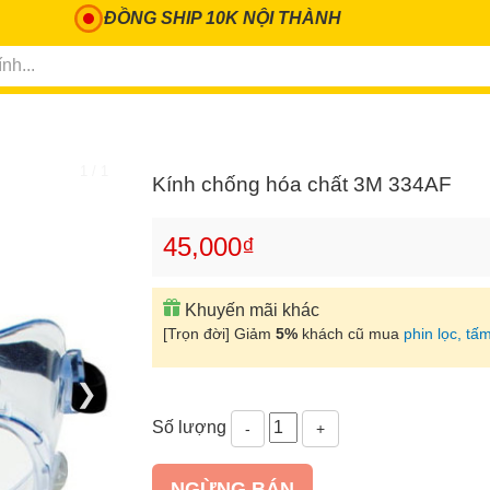
ĐỒNG SHIP 10K NỘI THÀNH
1 / 1
Kính chống hóa chất 3M 334AF
45,000₫
Khuyến mãi khác
[Trọn đời] Giảm
5%
khách cũ mua
phin lọc, tấm
❯
Số lượng
-
+
NGỪNG BÁN