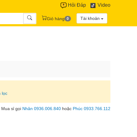
Hỏi Đáp
Video
Tài khoản
Giỏ hàng
0
 lọc
Mua sỉ gọi
Nhân 0936.006.840
hoặc
Phúc 0933.766.112