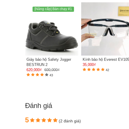
[Nâng cấp] Bán chạy #1
Giày bảo hộ Safety Jogger
Kính bảo hộ Everest EV10
BESTRUN 2
35,000₫
620,000₫
600,000₫
42
43
Đánh giá
5
(2 đánh giá)