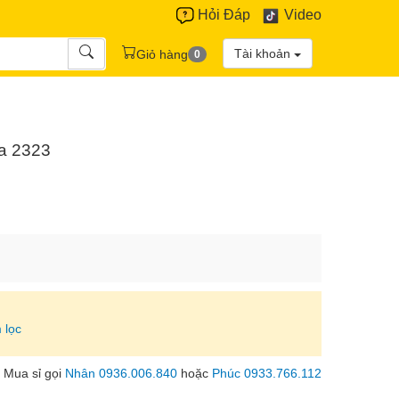
Hỏi Đáp
Video
Tài khoản
Giỏ hàng
0
ựa 2323
 lọc
Mua sỉ gọi
Nhân 0936.006.840
hoặc
Phúc 0933.766.112