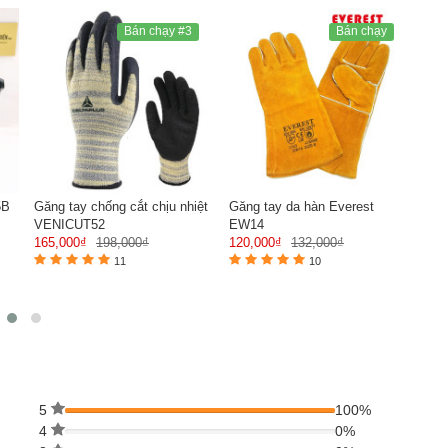
Bán chạy #3
Bán chạy
5B
Găng tay chống cắt chịu nhiệt
Găng tay da hàn Everest
Bộ 
VENICUT52
EW14
6200
165,000₫
198,000₫
120,000₫
132,000₫
độc
690
11
10
5
100%
4
0%