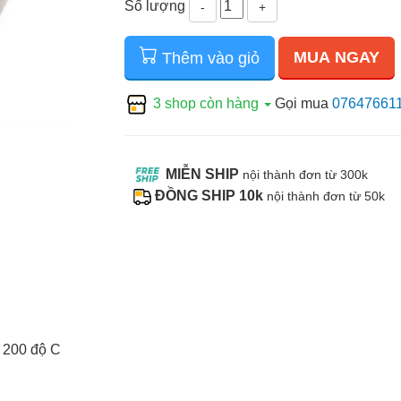
Số lượng
-
+
MUA NGAY
Thêm vào giỏ
3 shop còn hàng
Gọi mua
07647661
MIỄN SHIP
nội thành đơn từ 300k
ĐỒNG SHIP 10k
nội thành đơn từ 50k
t 200 độ C