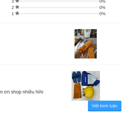
3
0%
2
0%
1
0%
m ơn shop nhiều hihi
Viết bình luận