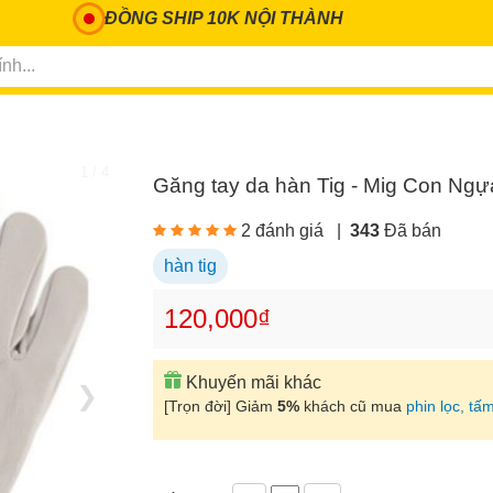
ĐỒNG SHIP 10K NỘI THÀNH
1 / 4
Găng tay da hàn Tig - Mig Con Ng
2 đánh giá
|
343
Đã bán
hàn tig
120,000₫
Khuyến mãi khác
❯
[Trọn đời] Giảm
5%
khách cũ mua
phin lọc, tấm